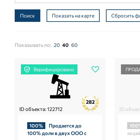
Поиск
Показать на карте
Сбросить ф
Показывать по:
20
40
60
Верифицировано
ПРОД
282
ID объекта: 122712
ID объек
100%
Продается до
100
100% доли в двух ООО с
акций