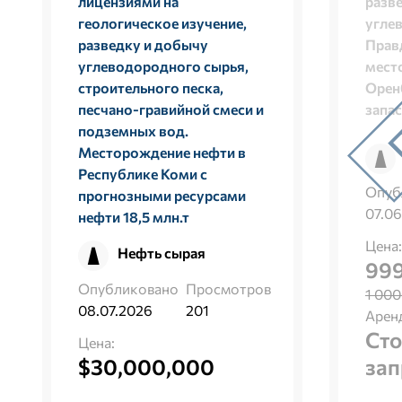
лицензиями на
разв
геологическое изучение,
угле
разведку и добычу
Прав
углеводородного сырья,
мест
строительного песка,
Орен
песчано-гравийной смеси и
запас
подземных вод.
Месторождение нефти в
Республике Коми с
Опуб
прогнозными ресурсами
07.06
нефти 18,5 млн.т
Цена:
Нефть сырая
999
Опубликовано
Просмотров
1 000
08.07.2026
201
Арен
Сто
Цена:
$30,000,000
зап