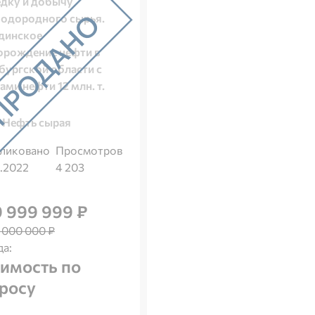
едку и добычу
водородного сырья.
динское
орождение нефти в
бургской области с
ами нефти 12 млн. т.
Нефть сырая
ликовано
Просмотров
.2022
4 203
 999 999 ₽
 000 000 ₽
да:
имость по
росу