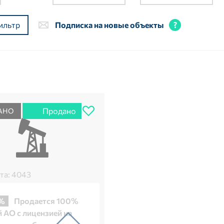
ильтр
Подписка на новые объекты
Продано
АНО
та: 4043
%
Продается 100%
 АО с лицензией на