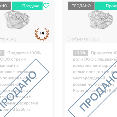
Продано
Прод
АНО
ПРОДАНО
14
та: 4042
ID объекта: 1395
%
Продается 100%
100%
Продается 
 ООО с тремя
доли ООО с лицензией
нзиями на
пользование недрами 
зование недрами с
целью поисков и оцен
ю поисков и оценки
месторождений
орождений
россыпного золота в
ыпного золота в
Республике Саха (Яку
тской области с
нозными ресурсами
ории Р3 5256 кг.