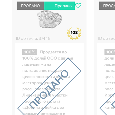
Продано
ПРОДАНО
ПРОД
108
ID объекта: 37448
ID объек
100%
Продается до
100
100% долей ООО с двумя
доли
лицензиями на
лице
пользование недрами с
поль
целью поисков и оценки
цель
месторождений
мест
россыпного золота.
росс
Лицензионные участки
Ирку
россыпного золота
прог
«Долина р. Бейка с ее
катег
левыми притоками» и