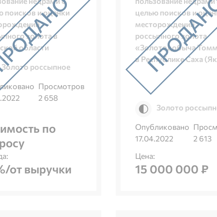
зование недрами с
пользование недрами 
ю поисков и оценки
целью поисков и оцен
орождений
месторождений
ыпного золота в
россыпного золота
ской области
«Золотодобыча Том
в Республике Саха (Я
Золото россыпное
ликовано
Просмотров
.2022
2 658
Золото россыпн
имость по
Опубликовано
Просм
17.04.2022
2 613
росу
да:
Цена:
/от выручки
15 000 000 ₽