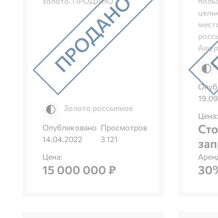
золото. ПРОДАНО
поль
цель
мест
росс
Амур
Опуб
19.09
Золото россыпное
Цена:
Сто
Опубликовано
Просмотров
14.04.2022
3 121
зап
Цена:
Арен
15 000 000 ₽
30%