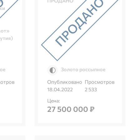
с
ПРОДАНО
ки
мот»
кутия)
ое
Золото россыпное
отров
Опубликовано
Просмотров
18.04.2022
2 533
Цена:
27 500 000 ₽