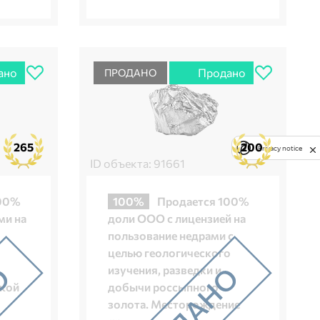
ано
Продано
ПРОДАНО
265
200
Privacy notice
ID объекта: 91661
100%
100%
Продается 100%
ми на
доли ООО с лицензией на
пользование недрами с
целью геологического
изучения, разведки и
ской
добычи россыпного
золота. Месторождение