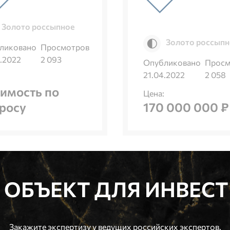
Золото россыпное
Золото россыпн
ликовано
Просмотров
.2022
2 093
Опубликовано
Просм
21.04.2022
2 058
имость по
Цена:
росу
170 000 000 ₽
 ОБЪЕКТ ДЛЯ ИНВЕС
Закажите экспертизу у ведущих российских экспертов.