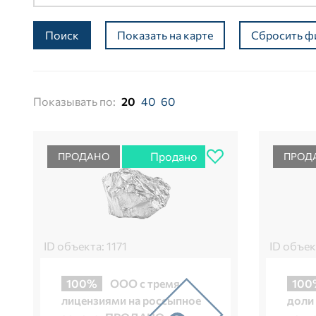
Поиск
Показать на карте
Сбросить ф
Показывать по:
20
40
60
Продано
ПРОДАНО
ПРОД
ID объекта: 1171
ID объек
100%
ООО с тремя
100
лицензиями на россыпное
доли