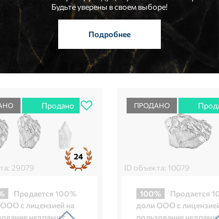
Будьте уверены в своем выборе!
Подробнее
Продано
Прод
АНО
ПРОДАНО
24
та: 29079
ID объекта: 10079
%
Продается 100%
100%
Продается 
 ООО с лицензией на
доли ООО с лицензией
зование недрами с
пользование недрами 