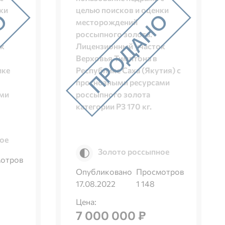
ки
целью поисков и оценки
месторождений
россыпного золота.
ок
Лицензионный участок
Верховья Тимптона в
ике
Республике Саха (Якутия) с
прогнозными ресурсами
ами
россыпного золота
категории Р3 170 кг.
ое
Золото россыпное
отров
Опубликовано
Просмотров
17.08.2022
1 148
Цена:
7 000 000 ₽