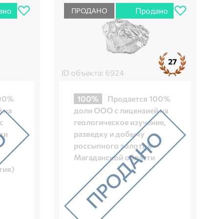
ано
Продано
ПРОДАНО
27
ID объекта: 6924
100%
100%
Продается 100%
 на
доли ООО с лицензией на
с
геологическое изучение,
ки
разведку и добычу
россыпного золота в
Магаданской области
тия)