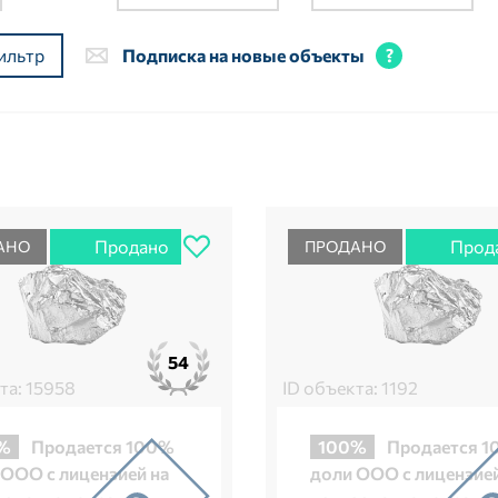
ильтр
Подписка на новые объекты
Продано
Прод
АНО
ПРОДАНО
54
та: 15958
ID объекта: 1192
%
Продается 100%
100%
Продается 
 ООО с лицензией на
доли ООО с лицензией