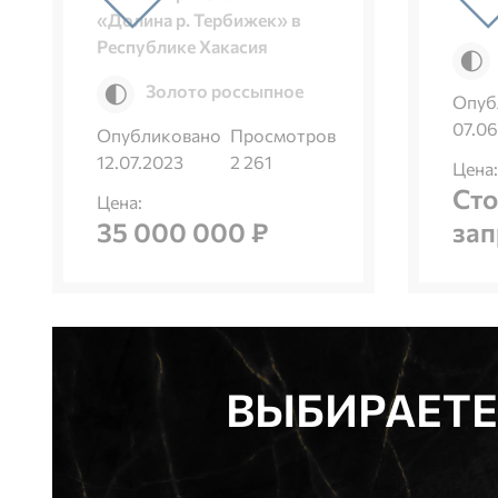
«Долина р. Тербижек» в
Республике Хакасия
Золото россыпное
Опуб
07.06
Опубликовано
Просмотров
12.07.2023
2 261
Цена:
Сто
Цена:
35 000 000 ₽
зап
ВЫБИРАЕТЕ