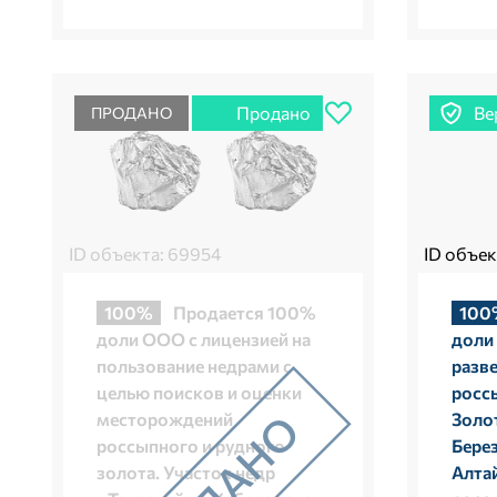
Продано
Ве
ПРОДАНО
ID объекта: 69954
ID объек
100%
Продается 100%
100
доли ООО с лицензией на
доли
пользование недрами с
разв
целью поисков и оценки
росс
месторождений
Золо
россыпного и рудного
Бере
золота. Участок недр
Алтай