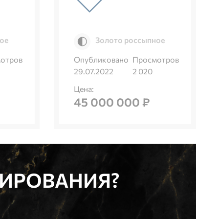
ое
Золото россыпное
отров
Опубликовано
Просмотров
29.07.2022
2 020
Цена:
45 000 000 ₽
ТИРОВАНИЯ?