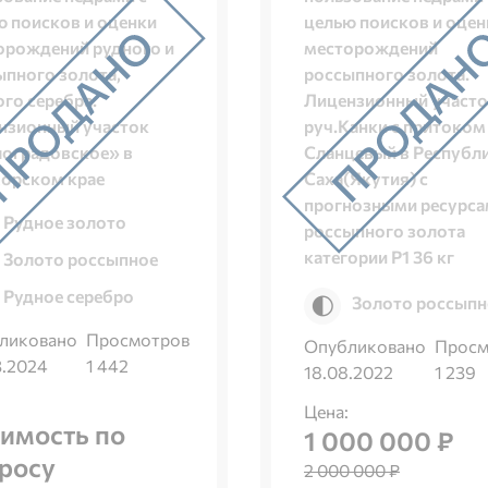
ю поисков и оценки
целью поисков и оцен
орождений рудного и
месторождений
ыпного золота,
россыпного золота.
го серебра.
Лицензионный участ
нзионный участок
руч.Канки с притоком
оградовское» в
Сланцевый в Республ
орском крае
Саха(Якутия) с
прогнозными ресурс
Рудное золото
россыпного золота
категории Р1 36 кг
Золото россыпное
Рудное серебро
Золото россыпн
ликовано
Просмотров
Опубликовано
Просм
3.2024
1 442
18.08.2022
1 239
Цена:
имость по
1 000 000 ₽
росу
2 000 000 ₽