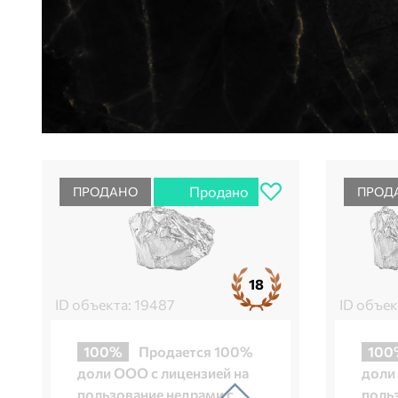
Продано
ПРОДАНО
ПРОД
18
ID объекта: 19487
ID объек
100%
Продается 100%
100
доли ООО с лицензией на
доли
пользование недрами с
поль