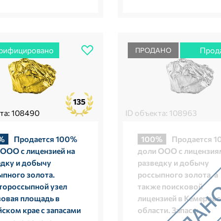
рифицировано
Прод
ПРОДАНО
135
та: 108490
ID объекта: 108963
%
Продается 100%
100%
Продается 
 ООО с лицензией на
доли ООО с лицензия
едку и добычу
разведку и добычу
ыпного золота.
россыпного золота, а
тороссыпной узел
также поисковой
зовая площадь в
лицензией в Кемеров
ском крае с запасами
области. Запасы