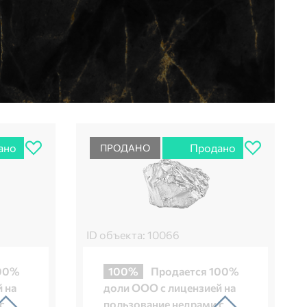
ано
Продано
ПРОДАНО
ID объекта: 10066
100%
100%
Продается 100%
 на
доли ООО с лицензией на
с
пользование недрами с