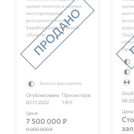
целью поисков и оценки
цель
месторождений
мест
россыпного золота в
росс
Еврейской автономной
рудно
области
Лице
«Мил
Прим
Золото россыпное
Опуб
Опубликовано
Просмотров
06.0
02.11.2022
1 817
Цена:
Цена:
Сто
7 500 000 ₽
зап
9 000 000 ₽