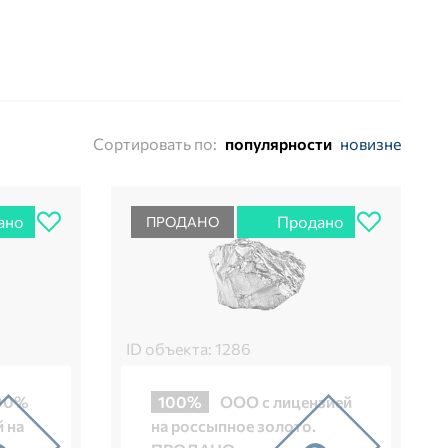
Сортировать по:
популярности
новизне
ано
Продано
ПРОДАНО
ID объекта: 1286
100%
100%
ООО с лицензией
 на
на россыпное золото.