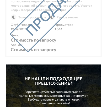
пользование недрами с целью поисков и оценки
месторождений россыпного и рудного золота. Участок
недр «Тавервей» в Хабаровском крае
Золото россыпное
Рудное золото
Опубликовано
Просмотров
19.09.2024
1 044
Цена:
Стоимость по запросу
Аренда:
Стоимость по запросу
НЕ НАШЛИ ПОДХОДЯЩЕЕ
ПРЕДЛОЖЕНИЕ?
Зарегистрируйтесь и подпишитесь на те
полезные ископаемые, которые вас интересуют.
Вы будете первым узнавать о новых
объявлениях на сайте!