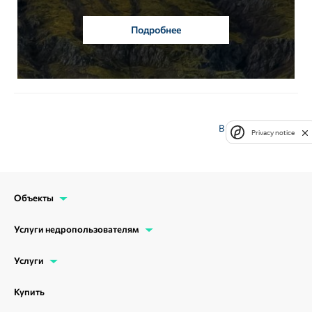
Подробнее
В начало страницы
Privacy notice
Объекты
Услуги недропользователям
Услуги
Купить