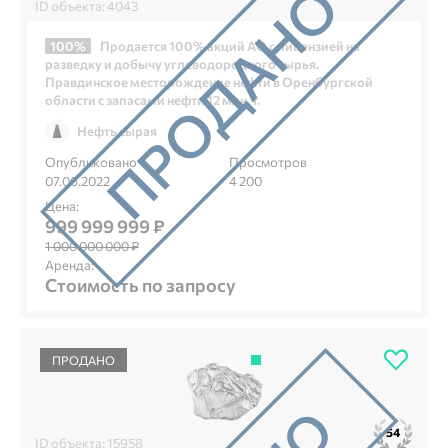
ID объекта: 4043
100%
Продается 100% акций АО с лицензией на
разведку и добычу углеводородного сырья.
Правдинское месторождение нефти в Оренбургской
области с запасами нефти 12 млн. т.
Нефть сырая
Опубликовано
Просмотров
07.06.2022
4 200
Цена:
999 999 999 ₽
1 000 000 000 ₽
Аренда:
Стоимость по запросу
ПРОДАНО
54
ID объекта: 15958