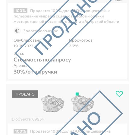
100%
Продается 100% доли ООО с лицензией на
пользование недрами с целью поисков и оценки
месторождений россыпного золота в Амурской области
Золото россыпное
Опубликовано
Просмотров
19.09.2022
2 656
Цена:
Стоимость по запросу
Аренда:
30%/от выручки
ПРОДАНО
ID объекта: 69954
100%
Продается 100% доли ООО с лицензией на