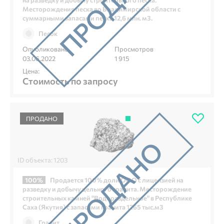
Месторождения песка во Владимирской области с
суммарными запасами песка 12,6 млн. м3.
Песок
Опубликовано
Просмотров
03.06.2022
1 915
Цена:
Стоимость по запросу
ПРОДАНО
ID объекта: 1203
100%
Продается 100% доли ООО с лицензией на
разведку и добычу цельного гранита. Месторождение
строительных камней "Водораздельное" в Республике
Саха (Якутия) с запасами гранита 1265 тыс.м3
Гранит