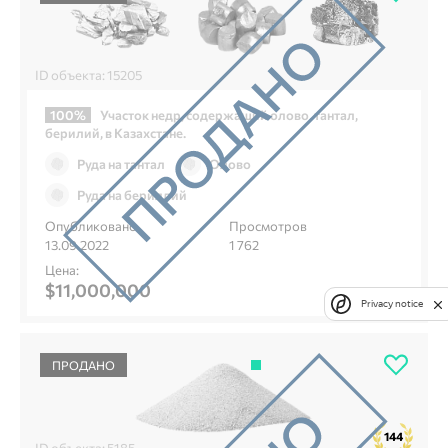
ID объекта: 15205
100%
Участок недр, содержащий олово, тантал,
берилий, в Казахстане.
Руда на тантал
Олово
Руда на бериллий
Опубликовано
Просмотров
13.09.2022
1 762
Цена:
$11,000,000
Privacy notice
ПРОДАНО
144
ID объекта: 5185