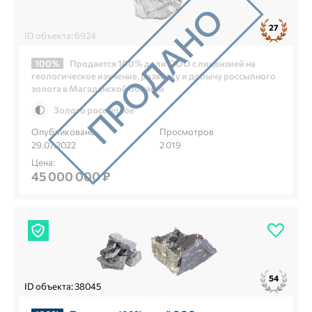
27
ID объекта: 6924
100%
Продается 100% доли ООО с лицензией на
геологическое изучение, разведку и добычу россыпного
золота в Магаданской области
Золото россыпное
Опубликовано
Просмотров
29.07.2022
2 019
Цена:
45 000 000 ₽
54
ID объекта: 38045