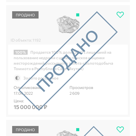
ПРОДАНО
ID объекта: 1192
100%
Продается 100% доли ООО с лицензией на
пользование недрами с целью поисков и оценки
месторождений россыпного золота «Золотодобыча
Томмот» в Республике Саха (Якутия)
Золото россыпное
Опубликовано
Просмотров
17.04.2022
2 609
Цена:
15 000 000 ₽
ПРОДАНО