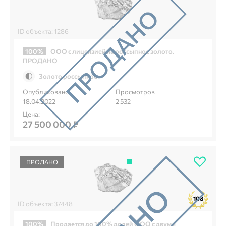
ID объекта: 1286
100%
ООО с лицензией на россыпное золото.
ПРОДАНО
Золото россыпное
Опубликовано
Просмотров
18.04.2022
2 532
Цена:
27 500 000 ₽
ПРОДАНО
108
ID объекта: 37448
100%
Продается до 100% долей ООО с двумя