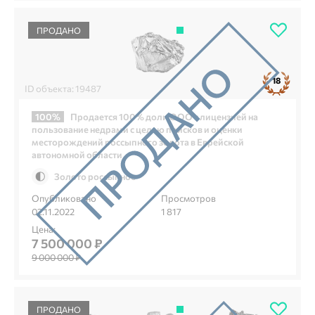
ПРОДАНО
18
ID объекта: 19487
100%
Продается 100% доли ООО с лицензией на
пользование недрами с целью поисков и оценки
месторождений россыпного золота в Еврейской
автономной области
Золото россыпное
Опубликовано
Просмотров
02.11.2022
1 817
Цена:
7 500 000 ₽
9 000 000 ₽
ПРОДАНО