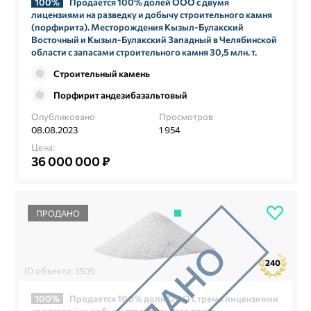
100%
Продается 100% долей ООО с двумя
лицензиями на разведку и добычу строительного камня
(порфирита). Месторождения Кызыл-Булакский
Восточный и Кызыл-Булакский Западный в Челябинской
области с запасами строительного камня 30,5 млн. т.
Строительный камень
Порфирит андезибазальтовый
Опубликовано
Просмотров
08.08.2023
1 954
Цена:
36 000 000 ₽
ПРОДАНО
240
ID объекта: 3509
100%
Продается 100% доли ООО с тремя лицензиями
на разведку и добычу строительного песка.