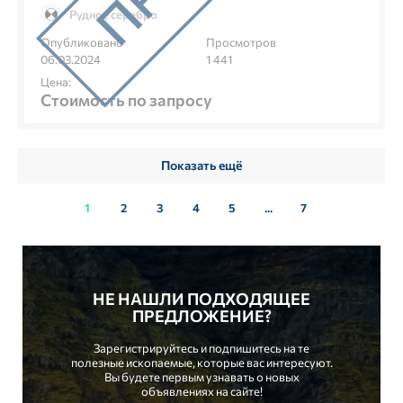
Рудное серебро
Опубликовано
Просмотров
06.03.2024
1 441
Цена:
Стоимость по запросу
Показать ещё
1
2
3
4
5
...
7
НЕ НАШЛИ ПОДХОДЯЩЕЕ
ПРЕДЛОЖЕНИЕ?
Зарегистрируйтесь и подпишитесь на те
полезные ископаемые, которые вас интересуют.
Вы будете первым узнавать о новых
объявлениях на сайте!