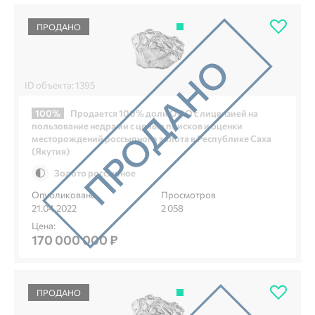
ПРОДАНО
ID объекта: 1395
100%
Продается 100% доли ООО с лицензией на
пользование недрами с целью поисков и оценки
месторождений россыпного золота в Республике Саха
(Якутия)
Золото россыпное
Опубликовано
Просмотров
21.04.2022
2 058
Цена:
170 000 000 ₽
ПРОДАНО