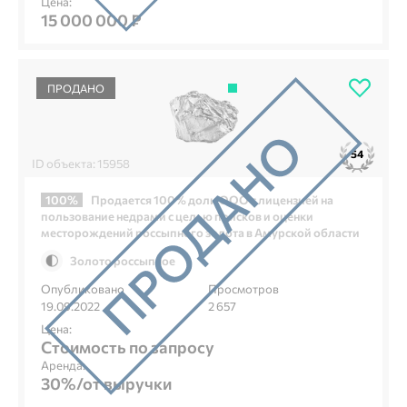
Цена:
15 000 000 ₽
ПРОДАНО
54
ID объекта: 15958
100%
Продается 100% доли ООО с лицензией на
пользование недрами с целью поисков и оценки
месторождений россыпного золота в Амурской области
Золото россыпное
Опубликовано
Просмотров
19.09.2022
2 657
Цена:
Стоимость по запросу
Аренда:
30%/от выручки