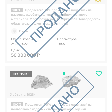
100%
Продается 100% доли ООО с лицензией на
разведку и добычу валунно-гравийно-песчаного
материала. Месторождение "Шварково" в Новгородской
области с запасами песка 9,5 млн. м3
Песок
Опубликовано
Просмотров
24.06.2022
1 609
Цена:
50 000 000 ₽
ПРОДАНО
ID объекта: 19284
100%
Продается 100% доли ООО с лицензией на
пользование недрами с целью поисков и оценки