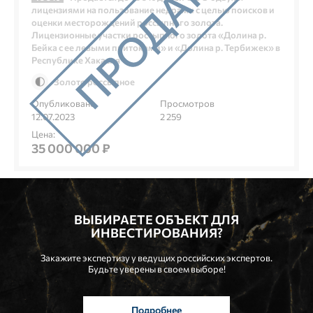
лицензиями на пользование недрами с целью поисков и
оценки месторождений россыпного золота.
Лицензионные участки россыпного золота «Долина р.
Бейка с ее левыми притоками» и «Долина р. Тербижек» в
Республике Хакасия
Золото россыпное
Опубликовано
Просмотров
12.07.2023
2 259
Цена:
35 000 000 ₽
ВЫБИРАЕТЕ ОБЪЕКТ ДЛЯ
ИНВЕСТИРОВАНИЯ?
Закажите экспертизу у ведущих российских экспертов.
Будьте уверены в своем выборе!
Подробнее