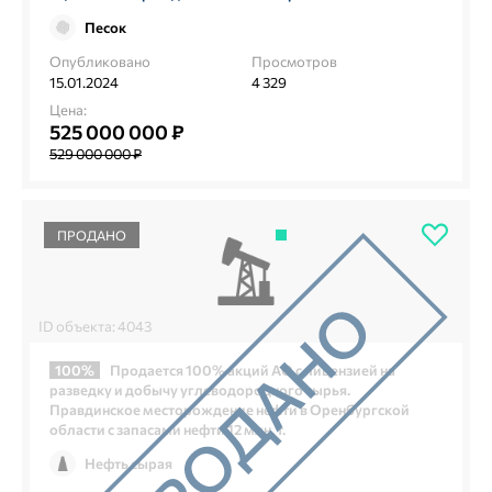
Песок
Опубликовано
Просмотров
15.01.2024
4 329
Цена:
525 000 000 ₽
529 000 000 ₽
ПРОДАНО
ID объекта: 4043
100%
Продается 100% акций АО с лицензией на
разведку и добычу углеводородного сырья.
Правдинское месторождение нефти в Оренбургской
области с запасами нефти 12 млн. т.
Нефть сырая