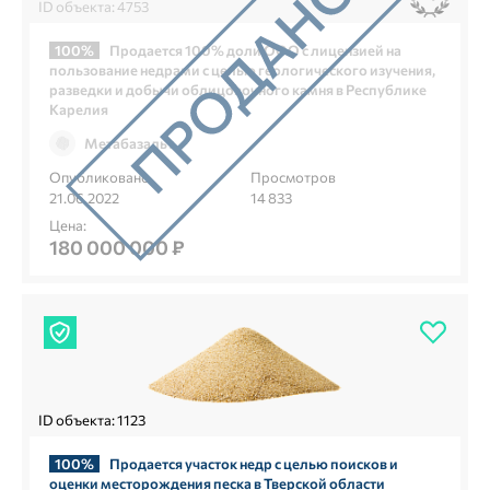
ID объекта: 4753
100%
Продается 100% доли ООО с лицензией на
пользование недрами с целью геологического изучения,
разведки и добычи облицовочного камня в Республике
Карелия
Метабазальт
Опубликовано
Просмотров
21.06.2022
14 833
Цена:
180 000 000 ₽
ID объекта: 1123
100%
Продается участок недр с целью поисков и
оценки месторождения песка в Тверской области