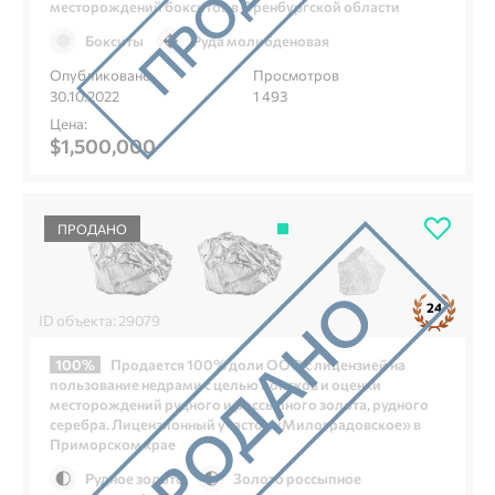
месторождений бокситов в Оренбургской области
Бокситы
Руда молибденовая
Опубликовано
Просмотров
30.10.2022
1 493
Цена:
$1,500,000
ПРОДАНО
24
ID объекта: 29079
100%
Продается 100% доли ООО с лицензией на
пользование недрами с целью поисков и оценки
месторождений рудного и россыпного золота, рудного
серебра. Лицензионный участок «Милоградовское» в
Приморском крае
Рудное золото
Золото россыпное