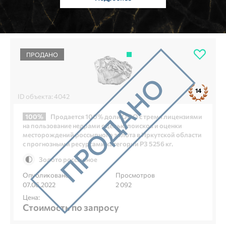
ПРОДАНО
14
ID объекта: 4042
100%
Продается 100% доли ООО с тремя лицензиями
на пользование недрами с целью поисков и оценки
месторождений россыпного золота в Иркутской области
с прогнозными ресурсами категории Р3 5256 кг.
Золото россыпное
Опубликовано
Просмотров
07.06.2022
2 092
Цена:
Стоимость по запросу