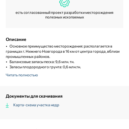
есть согласованный проект разработки месторождения
полезных ископаемых
Описание
• Основное преимущество месторождения: располагается в
• К
границах г. Нижнего Новгорода в 16 км от центра города, вблизи
• 
промышленных районов.
• 
• Балансовые запасы песка: 9,6 млн. тн.
дл
• Запасы плодородного грунта: 0,6 млн.тн.
ст
Читать полностью
Документы для скачивания
Карта-схема участка недр