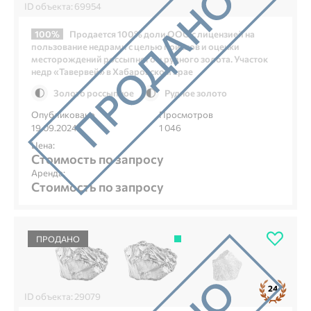
ID объекта: 69954
100%
Продается 100% доли ООО с лицензией на
пользование недрами с целью поисков и оценки
месторождений россыпного и рудного золота. Участок
недр «Тавервей» в Хабаровском крае
Золото россыпное
Рудное золото
Опубликовано
Просмотров
19.09.2024
1 046
Цена:
Стоимость по запросу
Аренда:
Стоимость по запросу
ПРОДАНО
24
ID объекта: 29079