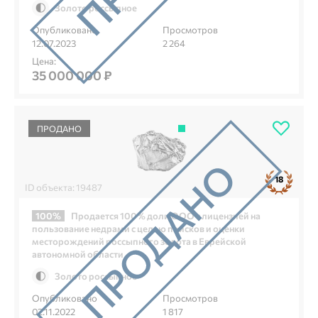
Золото россыпное
Опубликовано
Просмотров
12.07.2023
2 264
Цена:
35 000 000 ₽
ПРОДАНО
18
ID объекта: 19487
100%
Продается 100% доли ООО с лицензией на
пользование недрами с целью поисков и оценки
месторождений россыпного золота в Еврейской
автономной области
Золото россыпное
Опубликовано
Просмотров
02.11.2022
1 817