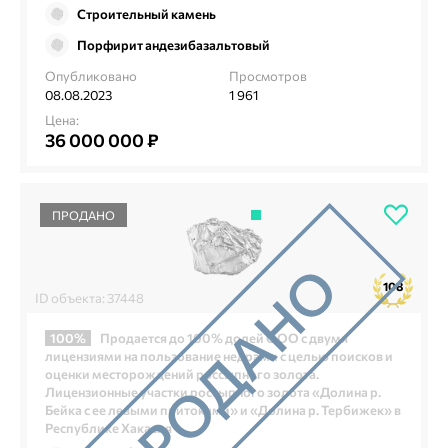
Строительный камень
Порфирит андезибазальтовый
Опубликовано
Просмотров
08.08.2023
1 961
Цена:
36 000 000 ₽
ПРОДАНО
108
ID объекта: 37448
100%
Продается до 100% долей ООО с двумя
лицензиями на пользование недрами с целью поисков и
оценки месторождений россыпного золота.
Лицензионные участки россыпного золота «Долина р.
Бейка с ее левыми притоками» и «Долина р. Тербижек» в
Республике Хакасия