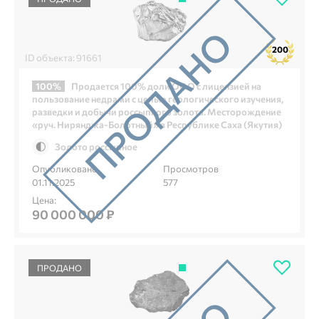
200
ID объекта: 91661
100%
Продается 100% доли ООО с лицензией на
пользование недрами с целью геологического изучения,
разведки и добычи россыпного золота. Месторождение
«руч. Нирянджа‑Болотный» в Республике Саха (Якутия)
Золото россыпное
Опубликовано
Просмотров
01.11.2025
577
Цена:
90 000 000 ₽
ПРОДАНО