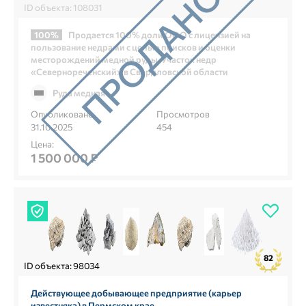
ID объекта: 108031
100%
Продается 100% доли ООО с лицензией на
пользование недрами с целью поисков и оценки
месторождений медной руды. Участок недр
«Севернореченский» в Свердловской области
Руда медная
Опубликовано
Просмотров
31.10.2025
454
Цена:
1 500 000 ₽
82
ID объекта: 98034
Действующее добывающее предприятие (карьер
известняка) в Пермском крае