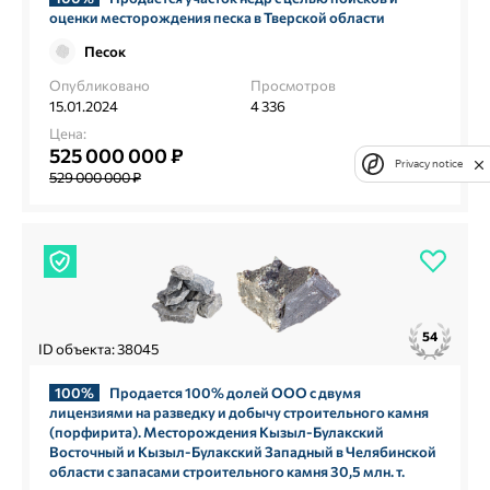
оценки месторождения песка в Тверской области
Песок
Опубликовано
Просмотров
15.01.2024
4 336
Цена:
525 000 000 ₽
Privacy notice
529 000 000 ₽
54
ID объекта: 38045
100%
Продается 100% долей ООО с двумя
лицензиями на разведку и добычу строительного камня
(порфирита). Месторождения Кызыл-Булакский
Восточный и Кызыл-Булакский Западный в Челябинской
области с запасами строительного камня 30,5 млн. т.