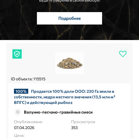
Будьте уверены в своем выборе!
Подробнее
ID объекта: 115515
100%
Продается 100% доли ООО: 230 Га земли в
собственности, недра местного значения (13,5 млн м³
ВПГС) и действующий рыбхоз
Валунно-песчано-гравийные смеси
Опубликовано
Просмотров
07.04.2026
353
Цена: