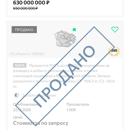
630 000 000 ₽
650 000 000 ₽
ПРОДАНО
265
ID объекта: 108963
100%
Продается 100% доли ООО с лицензиями на
разведку и добычу россыпного золота, а также
поисковой лицензией в Кемеровской области. Запасы
россыпного золота по категориям: С1 - 109,3 кг, С2 - 59,0
кг.
Золото россыпное
Опубликовано
Просмотров
22.12.2025
1 009
Цена:
Стоимость по запросу