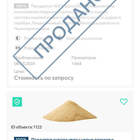
100%
Продается 100% доли ООО с лицензией на
пользование недрами с целью поисков и оценки
месторождений рудного и россыпного золота, рудного
серебра. Лицензионный участок «Милоградовское» в
Приморском крае
Рудное золото
Золото россыпное
Рудное серебро
Опубликовано
Просмотров
06.03.2024
1 444
Цена:
Стоимость по запросу
ID объекта: 1123
100%
Продается участок недр с целью поисков и