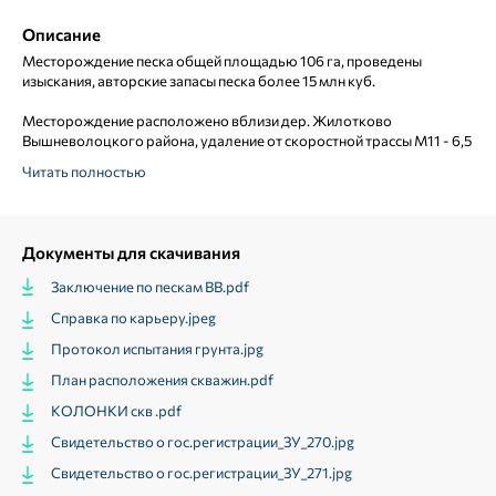
Описание
Месторождение песка общей площадью 106 га, проведены
км
изыскания, авторские запасы песка более 15 млн куб.
Неп
до
Месторождение расположено вблизи дер. Жилотково
Из
Вышневолоцкого района, удаление от скоростной трассы М11 - 6,5
"Мо
Читать полностью
Документы для скачивания
Заключение по пескам ВВ.pdf
Справка по карьеру.jpeg
Протокол испытания грунта.jpg
План расположения скважин.pdf
КОЛОНКИ скв .pdf
Свидетельство о гос.регистрации_ЗУ_270.jpg
Свидетельство о гос.регистрации_ЗУ_271.jpg