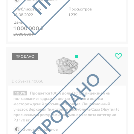
Опубликовано
Просмотров
18.08.2022
1 239
Цена:
1 000 000 ₽
2 000 000 ₽
ПРОДАНО
ID объекта: 10066
100%
Продается 100% доли ООО с лицензией на
пользование недрами с целью поисков и оценки
месторождений россыпного золота. Лицензионный
участок Верховья Тимптона в Республике Саха (Якутия) с
прогнозными ресурсами россыпного золота категории
Р3 170 кг.
Золото россыпное