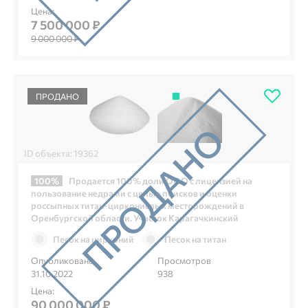
Цена:
7 500 000 ₽
9 000 000 ₽
ПРОДАНО
ID объекта: 19362
100%
Продается 100% доли ООО с лицензией на
пользование недрами с целью поисков и оценки
россыпных титан-циркониевых месторождений в
Оренбургской области. Участок Карагачкинский
Песок на цирконий
Песок на титан
Опубликовано
Просмотров
31.10.2022
938
Цена:
90 000 000 ₽