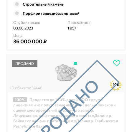
Строительный камень
Порфирит андезибазальтовый
Опубликовано
Просмотров
08.08.2023
1 957
Цена:
36 000 000 ₽
ПРОДАНО
108
ID объекта: 37448
100%
Продается до 100% долей ООО с двумя
лицензиями на пользование недрами с целью поисков и
оценки месторождений россыпного золота.
Лицензионные участки россыпного золота «Долина р.
Бейка с ее левыми притоками» и «Долина р. Тербижек» в
Республике Хакасия