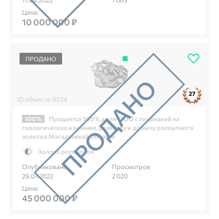
Цена:
10 000 000 ₽
ПРОДАНО
27
ID объекта: 6924
100%
Продается 100% доли ООО с лицензией на
геологическое изучение, разведку и добычу россыпного
золота в Магаданской области
Золото россыпное
Опубликовано
Просмотров
29.07.2022
2 020
Цена:
45 000 000 ₽