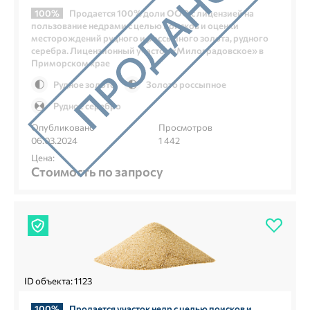
100%
Продается 100% доли ООО с лицензией на
пользование недрами с целью поисков и оценки
месторождений рудного и россыпного золота, рудного
серебра. Лицензионный участок «Милоградовское» в
Приморском крае
Рудное золото
Золото россыпное
Рудное серебро
Опубликовано
Просмотров
06.03.2024
1 442
Цена:
Стоимость по запросу
ID объекта: 1123
100%
Продается участок недр с целью поисков и