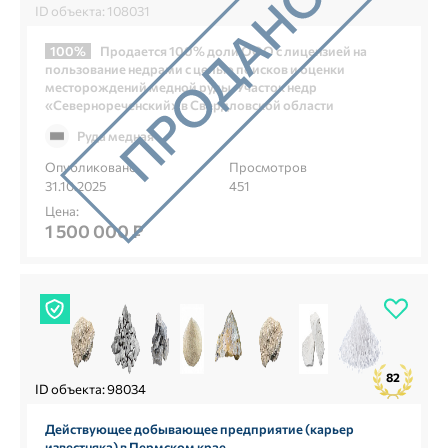
ID объекта: 108031
100%
Продается 100% доли ООО с лицензией на
пользование недрами с целью поисков и оценки
месторождений медной руды. Участок недр
«Севернореченский» в Свердловской области
Руда медная
Опубликовано
Просмотров
31.10.2025
451
Цена:
1 500 000 ₽
82
ID объекта: 98034
Действующее добывающее предприятие (карьер
известняка) в Пермском крае