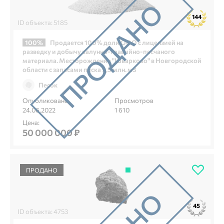
144
ID объекта: 5185
100%
Продается 100% доли ООО с лицензией на
разведку и добычу валунно-гравийно-песчаного
материала. Месторождение "Шварково" в Новгородской
области с запасами песка 9,5 млн. м3
Песок
Опубликовано
Просмотров
24.06.2022
1 610
Цена:
50 000 000 ₽
ПРОДАНО
45
ID объекта: 4753