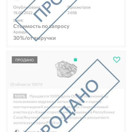
Опубликовано
Просмотров
19.09.2022
2 658
Цена:
Стоимость по запросу
Аренда:
30%/от выручки
ПРОДАНО
ID объекта: 10079
100%
Продается 100% доли ООО с лицензией на
пользование недрами с целью поисков и оценки
месторождений россыпного золота. Лицензионный
участок руч.Канки с притоком Сланцевый в Республике
Саха(Якутия) с прогнозными ресурсами россыпного
золота категории Р1 36 кг
Золото россыпное