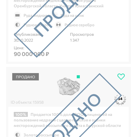
месторождений медноколчеданной руды в
Оренбургской области. Участок Юмагузинский
Руда медная
Руда на цинк
Рудное золото
Рудное серебро
Опубликовано
Просмотров
30.10.2022
1 347
Цена:
90 000 000 ₽
ПРОДАНО
54
ID объекта: 15958
100%
Продается 100% доли ООО с лицензией на
пользование недрами с целью поисков и оценки
месторождений россыпного золота в Амурской области
Золото россыпное