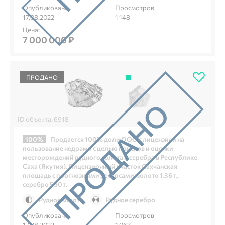
Опубликовано
Просмотров
17.08.2022
1 148
Цена:
7 000 000 ₽
ПРОДАНО
ID объекта: 6918
100%
Продается 100% доли ООО с лицензией на
пользование недрами с целью поисков и оценки
месторождений рудного золота и серебра в Республике
Саха (Якутия). Лицензионный участок Сахчанская
площадь с прогнозными ресурсами: золото 1.36 т.,
серебро 590 т.
Рудное золото
Рудное серебро
Опубликовано
Просмотров
17.08.2022
1 063