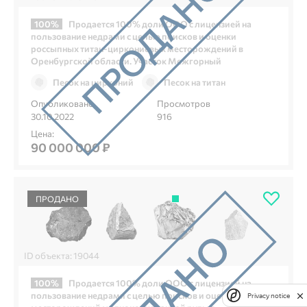
100%
Продается 100% доли ООО с лицензией на
пользование недрами с целью поисков и оценки
россыпных титан-циркониевых месторождений в
Оренбургской области. Участок Межгорный
Песок на цирконий
Песок на титан
Опубликовано
Просмотров
30.10.2022
916
Цена:
90 000 000 ₽
ПРОДАНО
ID объекта: 19044
100%
Продается 100% доли ООО с лицензией на
пользование недрами с целью поисков и оценки
Privacy notice