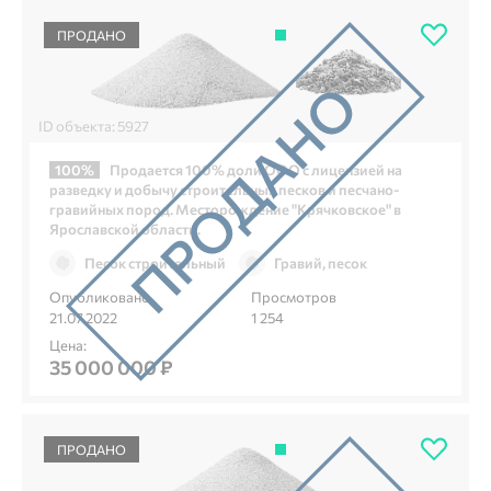
ПРОДАНО
ID объекта: 5927
100%
Продается 100% доли ООО с лицензией на
разведку и добычу строительных песков и песчано-
гравийных пород. Месторождение "Крячковское" в
Ярославской области.
Песок строительный
Гравий, песок
Опубликовано
Просмотров
21.07.2022
1 254
Цена:
35 000 000 ₽
ПРОДАНО