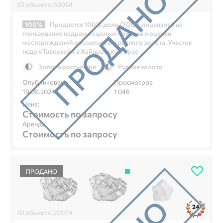
ID объекта: 69954
100%
Продается 100% доли ООО с лицензией на
пользование недрами с целью поисков и оценки
месторождений россыпного и рудного золота. Участок
недр «Тавервей» в Хабаровском крае
Золото россыпное
Рудное золото
Опубликовано
Просмотров
19.09.2024
1 046
Цена:
Стоимость по запросу
Аренда:
Стоимость по запросу
ПРОДАНО
24
ID объекта: 29079