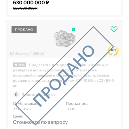
630 000 000 ₽
650 000 000 ₽
ПРОДАНО
265
ID объекта: 108963
100%
Продается 100% доли ООО с лицензиями на
разведку и добычу россыпного золота, а также
поисковой лицензией в Кемеровской области. Запасы
россыпного золота по категориям: С1 - 109,3 кг, С2 - 59,0
кг.
Золото россыпное
Опубликовано
Просмотров
22.12.2025
1 006
Цена:
Стоимость по запросу