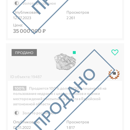
Золото россыпное
Опубликовано
Просмотров
12.07.2023
2 261
Цена:
35 000 000 ₽
ПРОДАНО
18
ID объекта: 19487
100%
Продается 100% доли ООО с лицензией на
пользование недрами с целью поисков и оценки
месторождений россыпного золота в Еврейской
автономной области
Золото россыпное
Опубликовано
Просмотров
02.11.2022
1 817