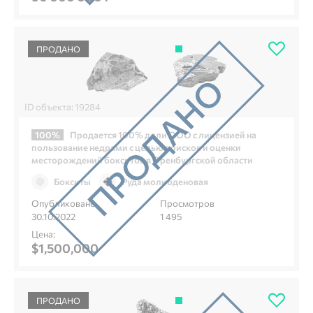
ПРОДАНО
ID объекта: 19284
100%
Продается 100% доли ООО с лицензией на
пользование недрами с целью поисков и оценки
месторождений бокситов в Оренбургской области
Бокситы
Руда молибденовая
Опубликовано
Просмотров
30.10.2022
1 495
Цена:
$1,500,000
ПРОДАНО