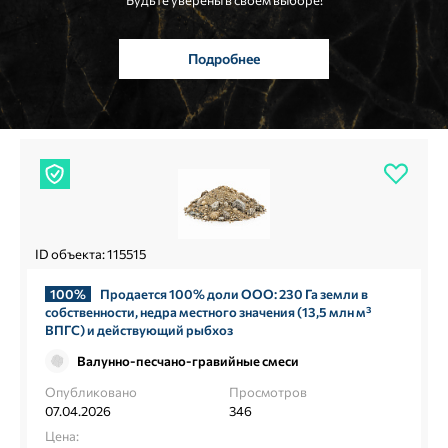
Будьте уверены в своем выборе!
Подробнее
ID объекта: 115515
100%
Продается 100% доли ООО: 230 Га земли в
собственности, недра местного значения (13,5 млн м³
ВПГС) и действующий рыбхоз
Валунно-песчано-гравийные смеси
Опубликовано
Просмотров
07.04.2026
346
Цена: