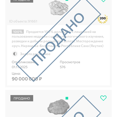
200
ID объекта: 91661
100%
Продается 100% доли ООО с лицензией на
пользование недрами с целью геологического изучения,
разведки и добычи россыпного золота. Месторождение
«руч. Нирянджа‑Болотный» в Республике Саха (Якутия)
Золото россыпное
Опубликовано
Просмотров
01.11.2025
576
Цена:
90 000 000 ₽
ПРОДАНО