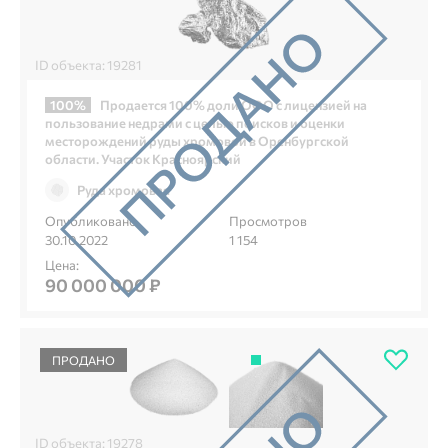
ID объекта: 19281
100%
Продается 100% доли ООО с лицензией на
пользование недрами с целью поисков и оценки
месторождений руды хромовой в Оренбургской
области. Участок Красноярский
Руда хромовая
Опубликовано
Просмотров
30.10.2022
1 154
Цена:
90 000 000 ₽
ПРОДАНО
ID объекта: 19278