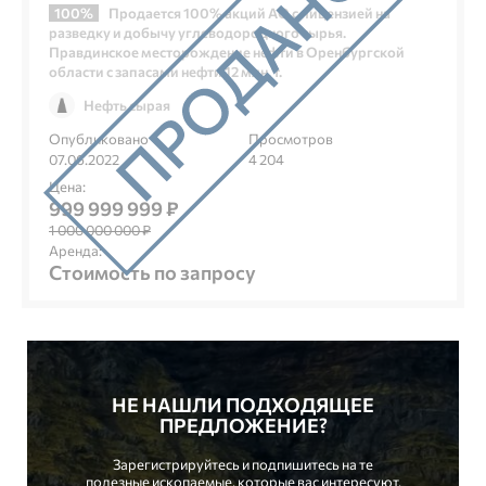
100%
Продается 100% акций АО с лицензией на
разведку и добычу углеводородного сырья.
Правдинское месторождение нефти в Оренбургской
области с запасами нефти 12 млн. т.
Нефть сырая
Опубликовано
Просмотров
07.06.2022
4 204
Цена:
999 999 999 ₽
1 000 000 000 ₽
Аренда:
Стоимость по запросу
НЕ НАШЛИ ПОДХОДЯЩЕЕ
ПРЕДЛОЖЕНИЕ?
Зарегистрируйтесь и подпишитесь на те
полезные ископаемые, которые вас интересуют.