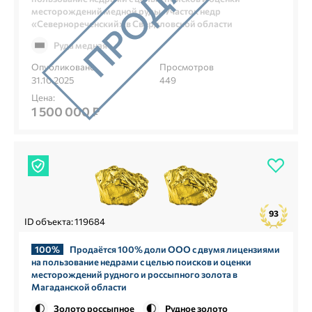
месторождений медной руды. Участок недр
«Севернореченский» в Свердловской области
Руда медная
Опубликовано
Просмотров
31.10.2025
449
Цена:
1 500 000 ₽
93
ID объекта: 119684
100%
Продаётся 100% доли ООО с двумя лицензиями
на пользование недрами с целью поисков и оценки
месторождений рудного и россыпного золота в
Магаданской области
Золото россыпное
Рудное золото