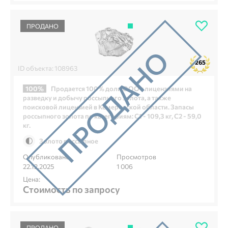
ПРОДАНО
265
ID объекта: 108963
100%
Продается 100% доли ООО с лицензиями на
разведку и добычу россыпного золота, а также
поисковой лицензией в Кемеровской области. Запасы
россыпного золота по категориям: С1 - 109,3 кг, С2 - 59,0
кг.
Золото россыпное
Опубликовано
Просмотров
22.12.2025
1 006
Цена:
Стоимость по запросу
ПРОДАНО