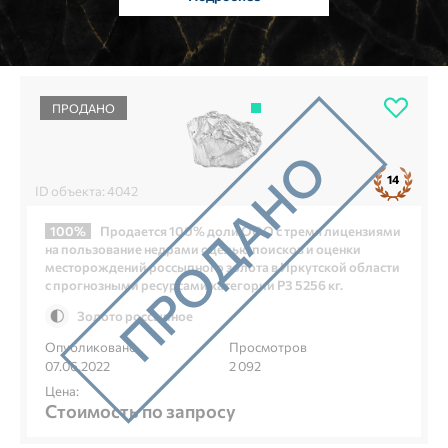
ПРОДАНО
14
ID объекта: 4042
100%
Продается 100% доли ООО с тремя лицензиями
на пользование недрами с целью поисков и оценки
месторождений россыпного золота в Иркутской области
с прогнозными ресурсами категории Р3 5256 кг.
Золото россыпное
Опубликовано
Просмотров
07.06.2022
2 092
Цена:
Стоимость по запросу