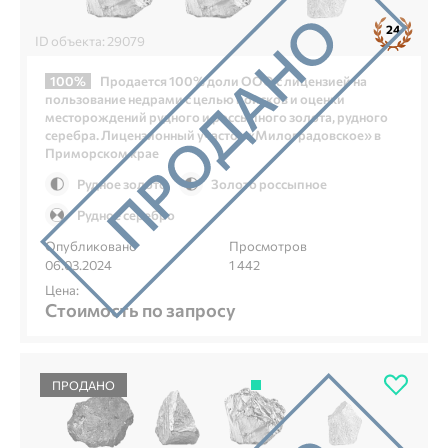
24
ID объекта: 29079
100%
Продается 100% доли ООО с лицензией на
пользование недрами с целью поисков и оценки
месторождений рудного и россыпного золота, рудного
серебра. Лицензионный участок «Милоградовское» в
Приморском крае
Рудное золото
Золото россыпное
Рудное серебро
Опубликовано
Просмотров
06.03.2024
1 442
Цена:
Стоимость по запросу
ПРОДАНО