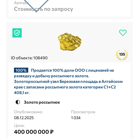
Аренда:
Стоимость по запросу
135
ID объекта: 108490
100%
Продается 100% доли ООО с лицензией на
разведку и добычу россыпного золота.
Золотороссыпной узел Березовая площадь в Алтайском
крае с запасами россыпного золота категории С1+С2
408,1 кг.
Золото россыпное
Опубликовано
Просмотров
08.12.2025
1 034
Цена:
400 000 000 ₽