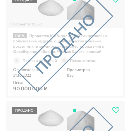
ID объекта: 19362
100%
Продается 100% доли ООО с лицензией на
пользование недрами с целью поисков и оценки
россыпных титан-циркониевых месторождений в
Оренбургской области. Участок Карагачкинский
Песок на цирконий
Песок на титан
Опубликовано
Просмотров
31.10.2022
936
Цена:
90 000 000 ₽
ПРОДАНО