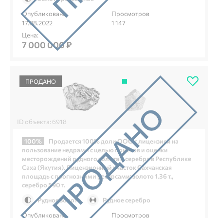
Опубликовано
Просмотров
17.08.2022
1 147
Цена:
7 000 000 ₽
ПРОДАНО
ID объекта: 6918
100%
Продается 100% доли ООО с лицензией на
пользование недрами с целью поисков и оценки
месторождений рудного золота и серебра в Республике
Саха (Якутия). Лицензионный участок Сахчанская
площадь с прогнозными ресурсами: золото 1.36 т.,
серебро 590 т.
Рудное золото
Рудное серебро
Опубликовано
Просмотров