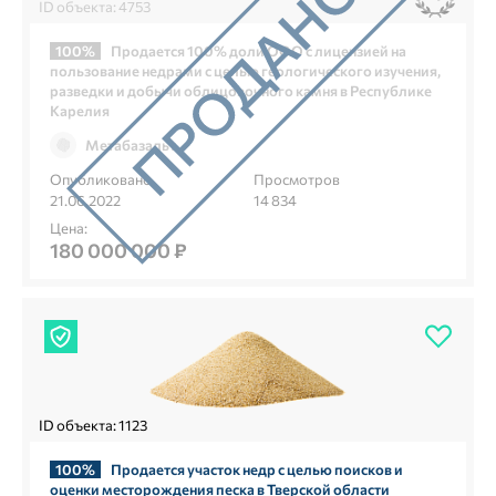
ID объекта: 4753
100%
Продается 100% доли ООО с лицензией на
пользование недрами с целью геологического изучения,
разведки и добычи облицовочного камня в Республике
Карелия
Метабазальт
Опубликовано
Просмотров
21.06.2022
14 834
Цена:
180 000 000 ₽
ID объекта: 1123
100%
Продается участок недр с целью поисков и
оценки месторождения песка в Тверской области