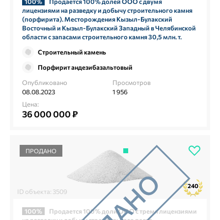
100%
Продается 100% долей ООО с двумя
лицензиями на разведку и добычу строительного камня
(порфирита). Месторождения Кызыл-Булакский
Восточный и Кызыл-Булакский Западный в Челябинской
области с запасами строительного камня 30,5 млн. т.
Строительный камень
Порфирит андезибазальтовый
Опубликовано
Просмотров
08.08.2023
1 956
Цена:
36 000 000 ₽
ПРОДАНО
240
ID объекта: 3509
100%
Продается 100% доли ООО с тремя лицензиями
на разведку и добычу строительного песка.