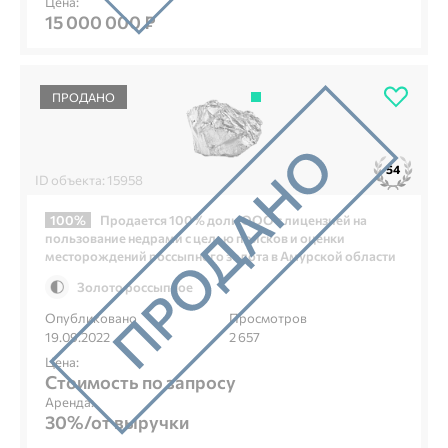
Цена:
15 000 000 ₽
ПРОДАНО
54
ID объекта: 15958
100%
Продается 100% доли ООО с лицензией на
пользование недрами с целью поисков и оценки
месторождений россыпного золота в Амурской области
Золото россыпное
Опубликовано
Просмотров
19.09.2022
2 657
Цена:
Стоимость по запросу
Аренда:
30%/от выручки