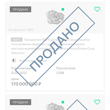
ПРОДАНО
ID объекта: 1395
100%
Продается 100% доли ООО с лицензией на
пользование недрами с целью поисков и оценки
месторождений россыпного золота в Республике Саха
(Якутия)
Золото россыпное
Опубликовано
Просмотров
21.04.2022
2 058
Цена:
170 000 000 ₽
ПРОДАНО