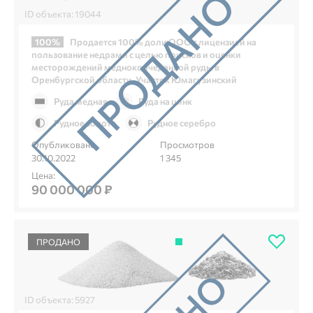
ID объекта: 19044
100%
Продается 100% доли ООО с лицензией на
пользование недрами с целью поисков и оценки
месторождений медноколчеданной руды в
Оренбургской области. Участок Юмагузинский
Руда медная
Руда на цинк
Рудное золото
Рудное серебро
Опубликовано
Просмотров
30.10.2022
1 345
Цена:
90 000 000 ₽
ПРОДАНО
ID объекта: 5927