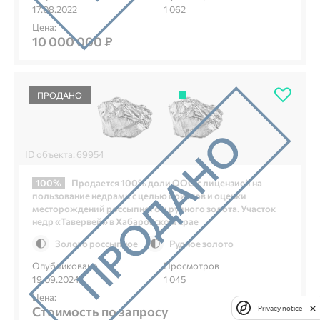
17.08.2022
1 062
Цена:
10 000 000 ₽
ПРОДАНО
ID объекта: 69954
100%
Продается 100% доли ООО с лицензией на
пользование недрами с целью поисков и оценки
месторождений россыпного и рудного золота. Участок
недр «Тавервей» в Хабаровском крае
Золото россыпное
Рудное золото
Опубликовано
Просмотров
19.09.2024
1 045
Цена:
Стоимость по запросу
Privacy notice