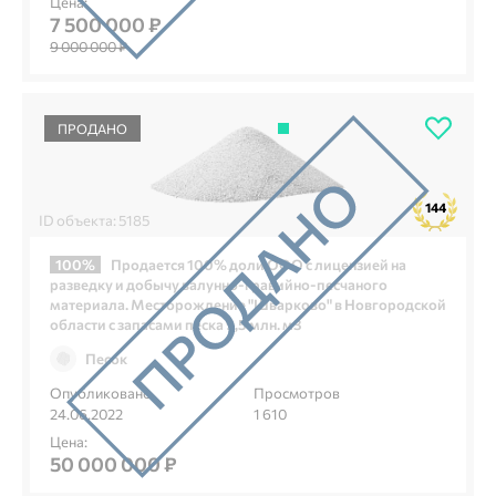
Цена:
7 500 000 ₽
9 000 000 ₽
ПРОДАНО
144
ID объекта: 5185
100%
Продается 100% доли ООО с лицензией на
разведку и добычу валунно-гравийно-песчаного
материала. Месторождение "Шварково" в Новгородской
области с запасами песка 9,5 млн. м3
Песок
Опубликовано
Просмотров
24.06.2022
1 610
Цена:
50 000 000 ₽