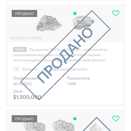
ПРОДАНО
ID объекта: 19284
100%
Продается 100% доли ООО с лицензией на
пользование недрами с целью поисков и оценки
месторождений бокситов в Оренбургской области
Бокситы
Руда молибденовая
Опубликовано
Просмотров
30.10.2022
1 495
Цена:
$1,500,000
ПРОДАНО