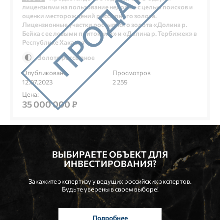
лицензиями на пользование недрами с целью поисков и
оценки месторождений россыпного золота.
Лицензионные участки россыпного золота «Долина р.
Бейка с ее левыми притоками» и «Долина р. Тербижек» в
Республике Хакасия
Золото россыпное
Опубликовано
Просмотров
12.07.2023
2 259
Цена:
35 000 000 ₽
ВЫБИРАЕТЕ ОБЪЕКТ ДЛЯ
ИНВЕСТИРОВАНИЯ?
Закажите экспертизу у ведущих российских экспертов.
Будьте уверены в своем выборе!
Подробнее