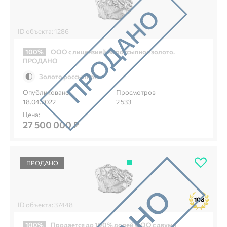
ID объекта: 1286
100%
ООО с лицензией на россыпное золото.
ПРОДАНО
Золото россыпное
Опубликовано
Просмотров
18.04.2022
2 533
Цена:
27 500 000 ₽
ПРОДАНО
108
ID объекта: 37448
100%
Продается до 100% долей ООО с двумя