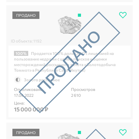
ПРОДАНО
ID объекта: 1192
100%
Продается 100% доли ООО с лицензией на
пользование недрами с целью поисков и оценки
месторождений россыпного золота «Золотодобыча
Томмот» в Республике Саха (Якутия)
Золото россыпное
Опубликовано
Просмотров
17.04.2022
2 610
Цена:
15 000 000 ₽
ПРОДАНО