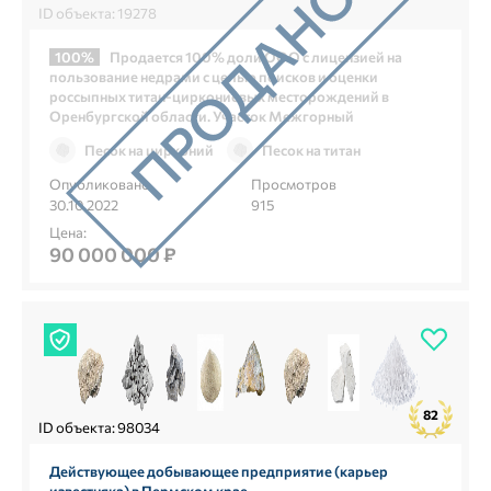
ID объекта: 19278
100%
Продается 100% доли ООО с лицензией на
пользование недрами с целью поисков и оценки
россыпных титан-циркониевых месторождений в
Оренбургской области. Участок Межгорный
Песок на цирконий
Песок на титан
Опубликовано
Просмотров
30.10.2022
915
Цена:
90 000 000 ₽
82
ID объекта: 98034
Действующее добывающее предприятие (карьер
известняка) в Пермском крае