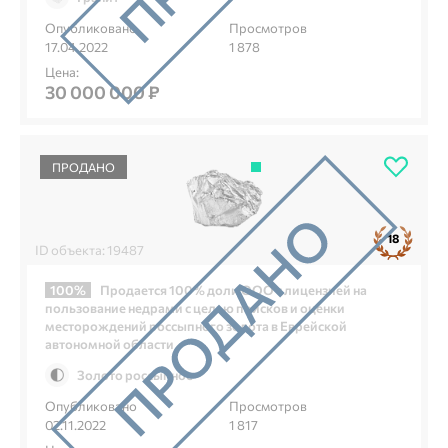
Опубликовано
Просмотров
17.04.2022
1 878
Цена:
30 000 000 ₽
ПРОДАНО
18
ID объекта: 19487
100%
Продается 100% доли ООО с лицензией на
пользование недрами с целью поисков и оценки
месторождений россыпного золота в Еврейской
автономной области
Золото россыпное
Опубликовано
Просмотров
02.11.2022
1 817