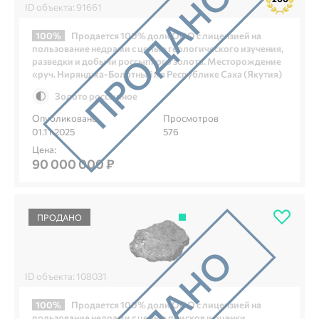
ID объекта: 91661
100%
Продается 100% доли ООО с лицензией на
пользование недрами с целью геологического изучения,
разведки и добычи россыпного золота. Месторождение
«руч. Нирянджа‑Болотный» в Республике Саха (Якутия)
Золото россыпное
Опубликовано
Просмотров
01.11.2025
576
Цена:
90 000 000 ₽
ПРОДАНО
ID объекта: 108031
100%
Продается 100% доли ООО с лицензией на
пользование недрами с целью поисков и оценки