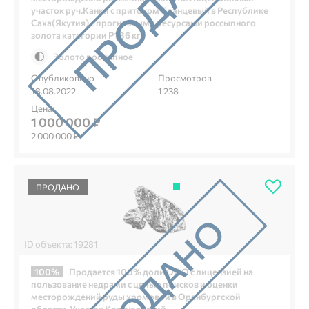
участок руч.Канки с притоком Сланцевый в Республике
Саха(Якутия) с прогнозными ресурсами россыпного
золота категории Р1 36 кг
Золото россыпное
Опубликовано
Просмотров
18.08.2022
1 238
Цена:
1 000 000 ₽
2 000 000 ₽
ПРОДАНО
ID объекта: 19281
100%
Продается 100% доли ООО с лицензией на
пользование недрами с целью поисков и оценки
месторождений руды хромовой в Оренбургской
области. Участок Красноярский