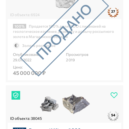
27
ID объекта: 6924
100%
Продается 100% доли ООО с лицензией на
геологическое изучение, разведку и добычу россыпного
золота в Магаданской области
Золото россыпное
Опубликовано
Просмотров
29.07.2022
2 019
Цена:
45 000 000 ₽
54
ID объекта: 38045