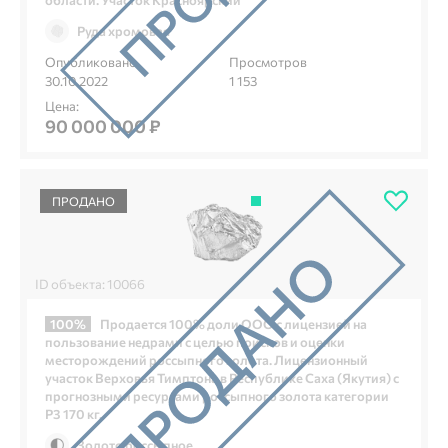
Руда хромовая
Опубликовано
Просмотров
30.10.2022
1 153
Цена:
90 000 000 ₽
ПРОДАНО
ID объекта: 10066
100%
Продается 100% доли ООО с лицензией на
пользование недрами с целью поисков и оценки
месторождений россыпного золота. Лицензионный
участок Верховья Тимптона в Республике Саха (Якутия) с
прогнозными ресурсами россыпного золота категории
Р3 170 кг.
Золото россыпное