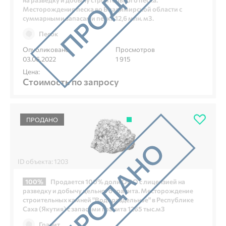
Месторождения песка во Владимирской области с
суммарными запасами песка 12,6 млн. м3.
Песок
Опубликовано
Просмотров
03.06.2022
1 915
Цена:
Стоимость по запросу
ПРОДАНО
ID объекта: 1203
100%
Продается 100% доли ООО с лицензией на
разведку и добычу цельного гранита. Месторождение
строительных камней "Водораздельное" в Республике
Саха (Якутия) с запасами гранита 1265 тыс.м3
Гранит