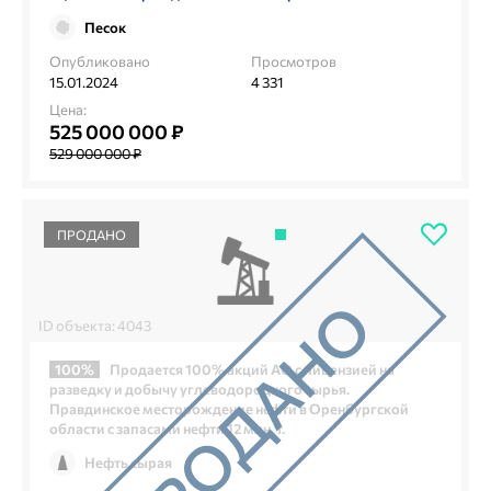
Песок
Опубликовано
Просмотров
15.01.2024
4 331
Цена:
525 000 000 ₽
529 000 000 ₽
ПРОДАНО
ID объекта: 4043
100%
Продается 100% акций АО с лицензией на
разведку и добычу углеводородного сырья.
Правдинское месторождение нефти в Оренбургской
области с запасами нефти 12 млн. т.
Нефть сырая