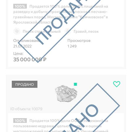
100%
Продается 100% доли ООО с лицензией на
разведку и добычу строительных песков и песчано-
гравийных пород. Месторождение "Крячковское" в
Ярославской области.
Песок строительный
Гравий, песок
Опубликовано
Просмотров
21.07.2022
1 249
Цена:
35 000 000 ₽
ПРОДАНО
ID объекта: 10079
100%
Продается 100% доли ООО с лицензией на
пользование недрами с целью поисков и оценки
месторождений россыпного золота. Лицензионный