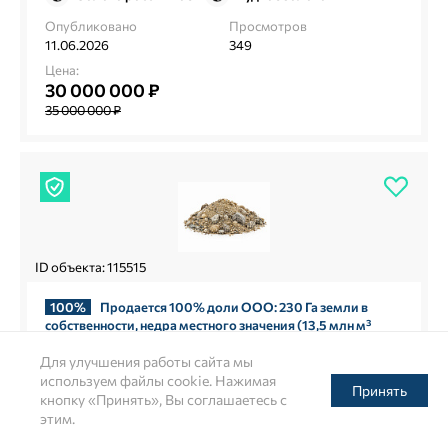
Опубликовано
Просмотров
11.06.2026
349
Цена:
30 000 000 ₽
35 000 000 ₽
ID объекта: 115515
100%
Продается 100% доли ООО: 230 Га земли в
собственности, недра местного значения (13,5 млн м³
ВПГС) и действующий рыбхоз
Для улучшения работы сайта мы
Валунно-песчано-гравийные смеси
используем файлы cookie. Нажимая
Принять
кнопку «Принять», Вы соглашаетесь с
Опубликовано
Просмотров
этим.
07.04.2026
340